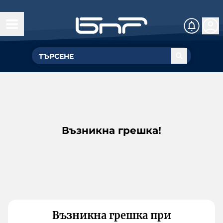
Възникна грешка!
Възникна грешка при