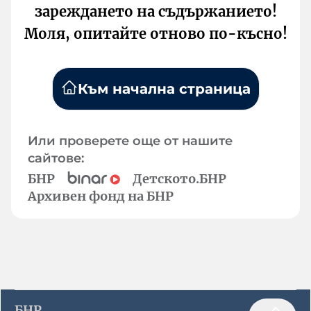
зареждането на съдържанието!
Моля, опитайте отново по-късно!
Към начална страница
Или проверете още от нашите
сайтове:
БНР
Детското.БНР
Архивен фонд на БНР
БНР