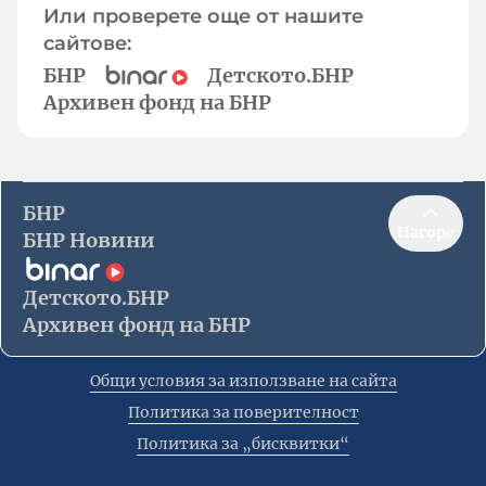
Или проверете още от нашите
сайтове:
БНР
Детското.БНР
Архивен фонд на БНР
БНР
Нагоре
БНР Новини
Детското.БНР
Архивен фонд на БНР
Общи условия за използване на сайта
Политика за поверителност
Политика за „бисквитки“