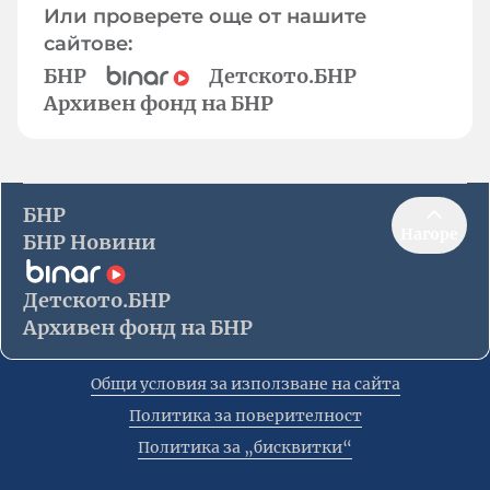
Или проверете още от нашите
сайтове:
БНР
Детското.БНР
Архивен фонд на БНР
БНР
Нагоре
БНР Новини
Детското.БНР
Архивен фонд на БНР
Общи условия за използване на сайта
Политика за поверителност
Политика за „бисквитки“