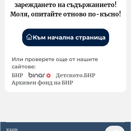
зареждането на съдържанието!
Моля, опитайте отново по-късно!
Към начална страница
Или проверете още от нашите
сайтове:
БНР
Детското.БНР
Архивен фонд на БНР
БНР