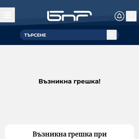
Възникна грешка!
Възникна грешка при