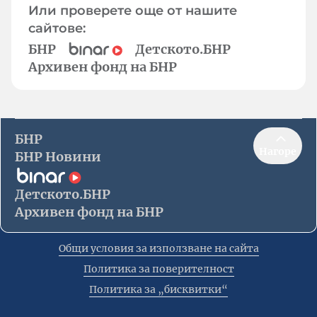
Или проверете още от нашите
сайтове:
БНР
Детското.БНР
Архивен фонд на БНР
БНР
Нагоре
БНР Новини
Детското.БНР
Архивен фонд на БНР
Общи условия за използване на сайта
Политика за поверителност
Политика за „бисквитки“