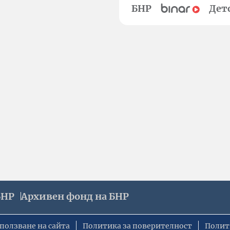
БНР
Дет
БНР
Архивен фонд на БНР
ползване на сайта
Политика за поверителност
Полит