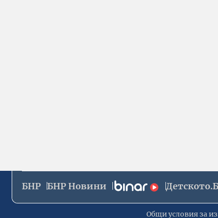
БНР
БНР Новини
Детското.
Общи условия за из