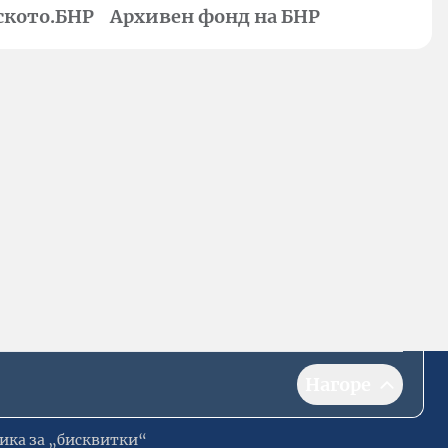
ското.БНР
Архивен фонд на БНР
Нагоре
ика за „бисквитки“