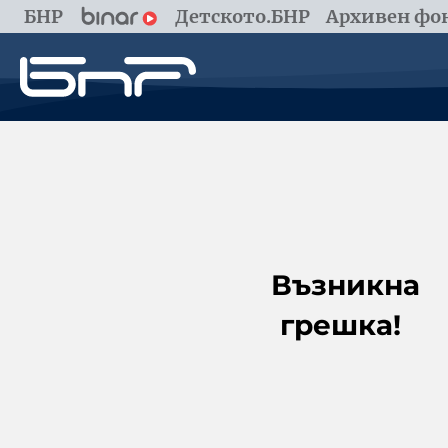
БНР
Детското.БНР
Архивен фон
Възникна
грешка!