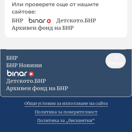
Или проверете още от нашите
сайтове:
БНР
Детското.БНР
Архивен фонд на БНР
БНР
Нагоре
БНР Новини
Детското.БНР
Архивен фонд на БНР
Общи условия за използване на сайта
Политика за поверителност
Политика за „бисквитки“