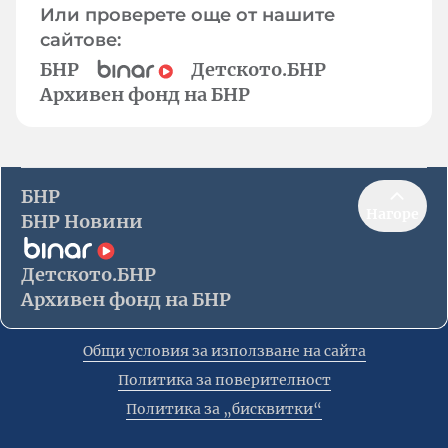
Или проверете още от нашите
сайтове:
БНР
Детското.БНР
Архивен фонд на БНР
БНР
Нагоре
БНР Новини
Детското.БНР
Архивен фонд на БНР
Общи условия за използване на сайта
Политика за поверителност
Политика за „бисквитки“