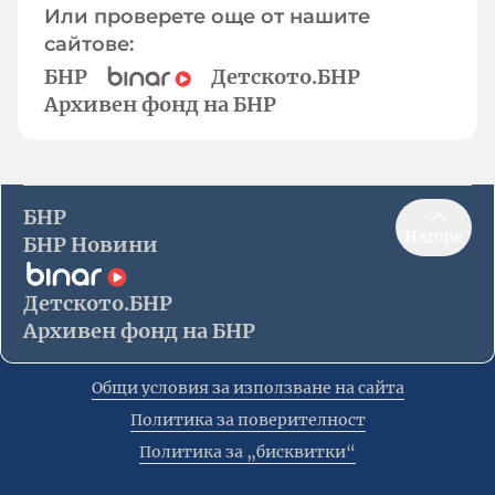
Или проверете още от нашите
сайтове:
БНР
Детското.БНР
Архивен фонд на БНР
БНР
Нагоре
БНР Новини
Детското.БНР
Архивен фонд на БНР
Общи условия за използване на сайта
Политика за поверителност
Политика за „бисквитки“