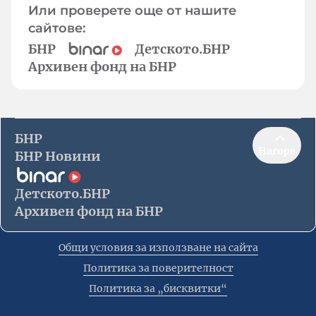
Или проверете още от нашите
сайтове:
БНР
Детското.БНР
Архивен фонд на БНР
БНР
Нагоре
БНР Новини
Детското.БНР
Архивен фонд на БНР
Общи условия за използване на сайта
Политика за поверителност
Политика за „бисквитки“