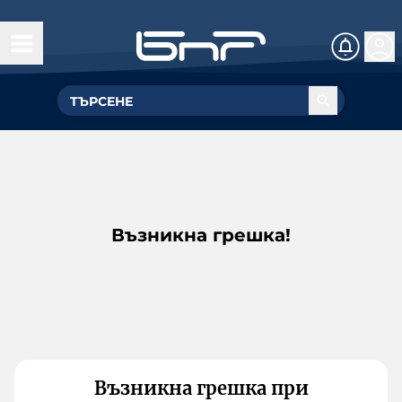
Възникна грешка!
Възникна грешка при