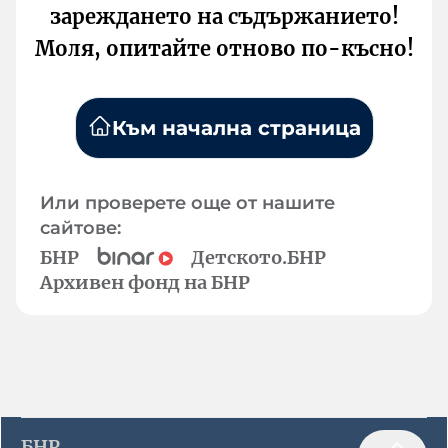
зареждането на съдържанието!
Моля, опитайте отново по-късно!
Към начална страница
Или проверете още от нашите
сайтове:
БНР
Детското.БНР
Архивен фонд на БНР
БНР