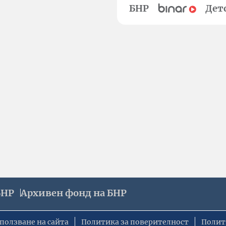
БНР
Дет
БНР
Архивен фонд на БНР
ползване на сайта
Политика за поверителност
Полит