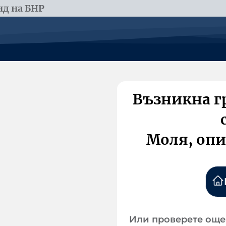
д на БНР
Възникна г
Моля, опи
Или проверете още 