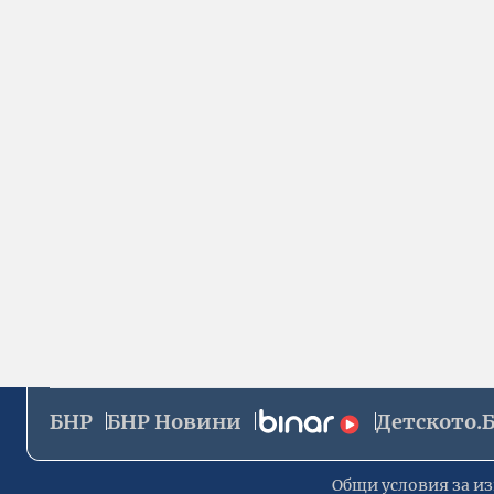
БНР
БНР Новини
Детското.
Общи условия за из