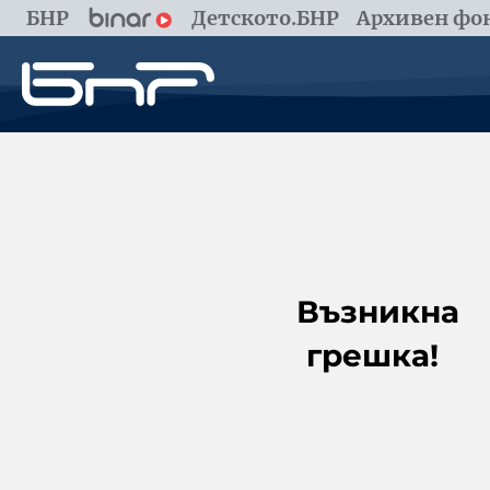
БНР
Детското.БНР
Архивен фон
Възникна
грешка!