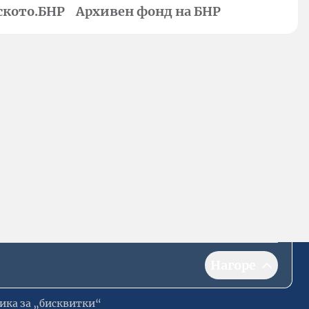
ското.БНР
Архивен фонд на БНР
Нагоре
ика за „бисквитки“