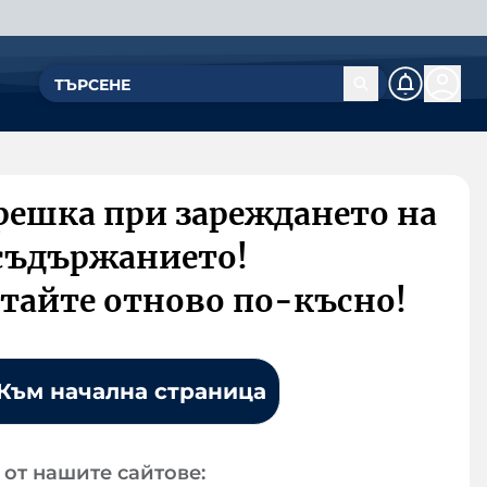
решка при зареждането на
съдържанието!
тайте отново по-късно!
Към начална страница
от нашите сайтове: