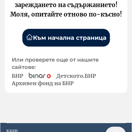
зареждането на съдържанието!
Моля, опитайте отново по-късно!
Към начална страница
Или проверете още от нашите
сайтове:
БНР
Детското.БНР
Архивен фонд на БНР
БНР