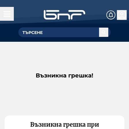
Възникна грешка!
Възникна грешка при