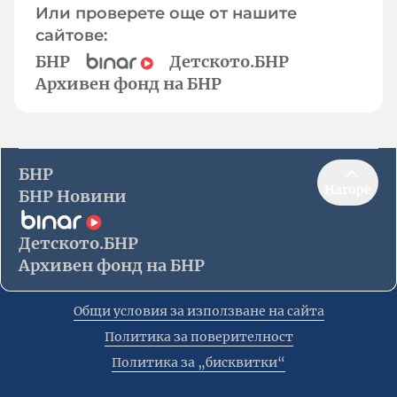
Или проверете още от нашите
сайтове:
БНР
Детското.БНР
Архивен фонд на БНР
БНР
Нагоре
БНР Новини
Детското.БНР
Архивен фонд на БНР
Общи условия за използване на сайта
Политика за поверителност
Политика за „бисквитки“