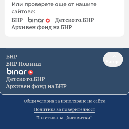
Или проверете още от нашите
сайтове:
БНР
Детското.БНР
Архивен фонд на БНР
БНР
Нагоре
БНР Новини
Детското.БНР
Архивен фонд на БНР
Общи условия за използване на сайта
Политика за поверителност
Политика за „бисквитки“