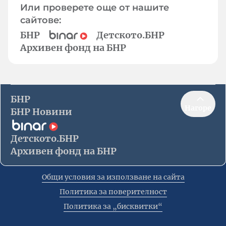
Или проверете още от нашите
сайтове:
БНР
Детското.БНР
Архивен фонд на БНР
БНР
Нагоре
БНР Новини
Детското.БНР
Архивен фонд на БНР
Общи условия за използване на сайта
Политика за поверителност
Политика за „бисквитки“