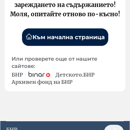
зареждането на съдържанието!
Моля, опитайте отново по-късно!
Към начална страница
Или проверете още от нашите
сайтове:
БНР
Детското.БНР
Архивен фонд на БНР
БНР