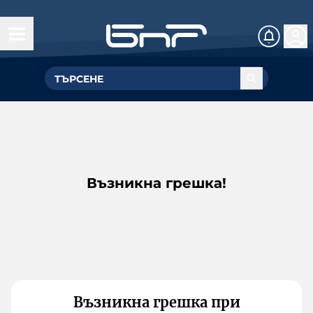
Възникна грешка!
Възникна грешка при