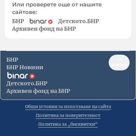
Или проверете още от нашите
сайтове:
БНР
Детското.БНР
Архивен фонд на БНР
БНР
Нагоре
БНР Новини
Детското.БНР
Архивен фонд на БНР
Общи условия за използване на сайта
Политика за поверителност
Политика за „бисквитки“