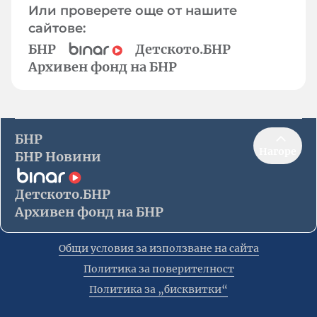
Или проверете още от нашите
сайтове:
БНР
Детското.БНР
Архивен фонд на БНР
БНР
Нагоре
БНР Новини
Детското.БНР
Архивен фонд на БНР
Общи условия за използване на сайта
Политика за поверителност
Политика за „бисквитки“