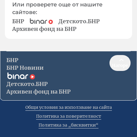
Или проверете още от нашите
сайтове:
БНР
Детското.БНР
Архивен фонд на БНР
БНР
Нагоре
БНР Новини
Детското.БНР
Архивен фонд на БНР
Общи условия за използване на сайта
Политика за поверителност
Политика за „бисквитки“