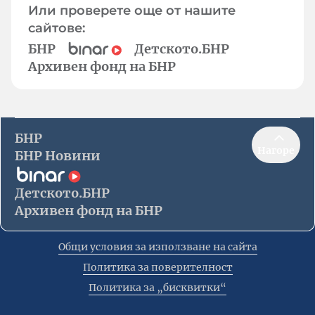
Или проверете още от нашите
сайтове:
БНР
Детското.БНР
Архивен фонд на БНР
БНР
Нагоре
БНР Новини
Детското.БНР
Архивен фонд на БНР
Общи условия за използване на сайта
Политика за поверителност
Политика за „бисквитки“