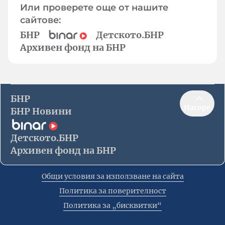
Или проверете още от нашите
сайтове:
БНР
Детското.БНР
Архивен фонд на БНР
БНР
Нагоре
БНР Новини
Детското.БНР
Архивен фонд на БНР
Общи условия за използване на сайта
Политика за поверителност
Политика за „бисквитки“