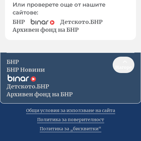
Или проверете още от нашите
сайтове:
БНР
Детското.БНР
Архивен фонд на БНР
БНР
Нагоре
БНР Новини
Детското.БНР
Архивен фонд на БНР
Общи условия за използване на сайта
Политика за поверителност
Политика за „бисквитки“