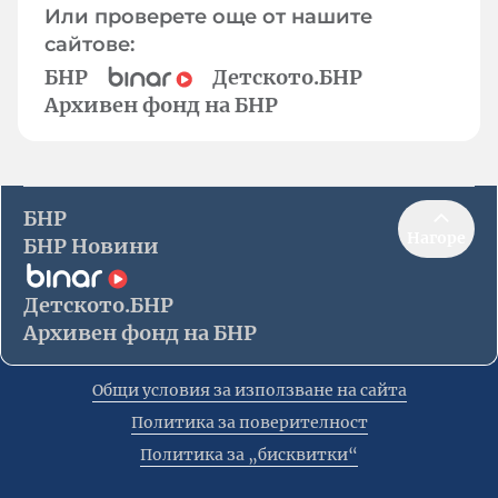
Или проверете още от нашите
сайтове:
БНР
Детското.БНР
Архивен фонд на БНР
БНР
Нагоре
БНР Новини
Детското.БНР
Архивен фонд на БНР
Общи условия за използване на сайта
Политика за поверителност
Политика за „бисквитки“