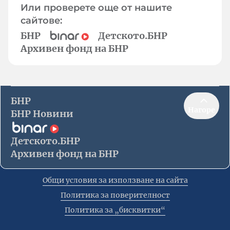
Или проверете още от нашите
сайтове:
БНР
Детското.БНР
Архивен фонд на БНР
БНР
Нагоре
БНР Новини
Детското.БНР
Архивен фонд на БНР
Общи условия за използване на сайта
Политика за поверителност
Политика за „бисквитки“