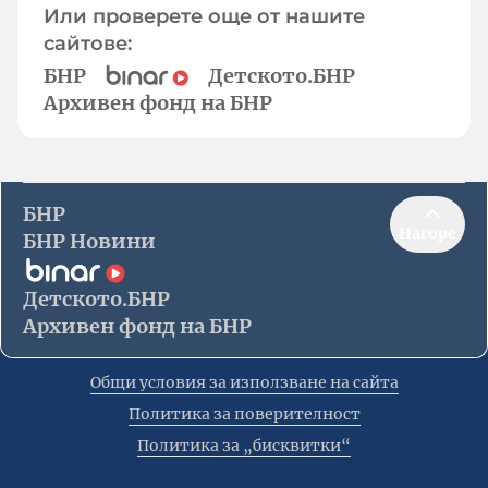
Или проверете още от нашите
сайтове:
БНР
Детското.БНР
Архивен фонд на БНР
БНР
Нагоре
БНР Новини
Детското.БНР
Архивен фонд на БНР
Общи условия за използване на сайта
Политика за поверителност
Политика за „бисквитки“