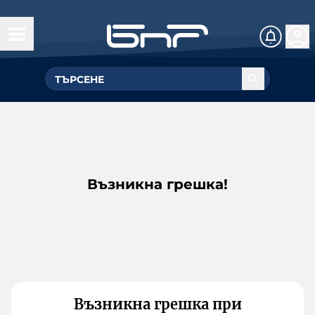
Възникна грешка!
Възникна грешка при