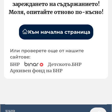
зареждането на съдържанието!
Моля, опитайте отново по-късно!
Към начална страница
Или проверете още от нашите
сайтове:
БНР
Детското.БНР
Архивен фонд на БНР
БНР