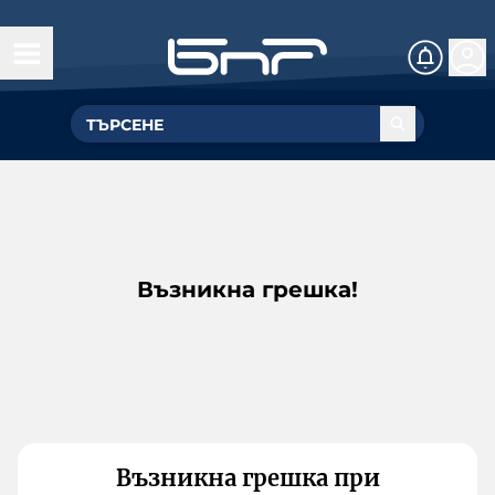
Възникна грешка!
Възникна грешка при