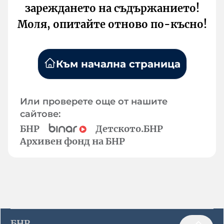
зареждането на съдържанието!
Моля, опитайте отново по-късно!
Към начална страница
Или проверете още от нашите
сайтове:
БНР
Детското.БНР
Архивен фонд на БНР
БНР