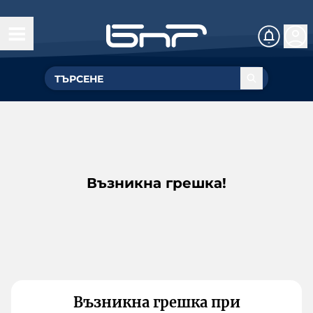
Възникна грешка!
Възникна грешка при