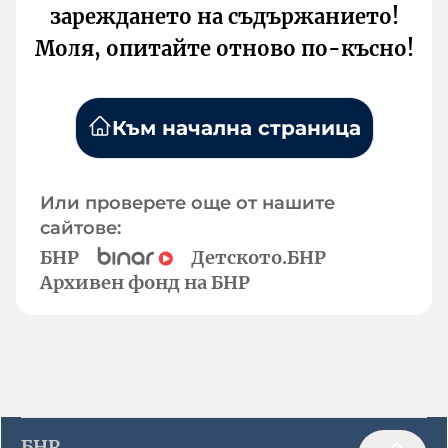
зареждането на съдържанието!
Моля, опитайте отново по-късно!
Към начална страница
Или проверете още от нашите
сайтове:
БНР
Детското.БНР
Архивен фонд на БНР
БНР