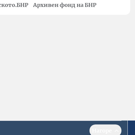
ското.БНР
Архивен фонд на БНР
Нагоре