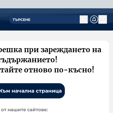
решка при зареждането на
съдържанието!
тайте отново по-късно!
Към начална страница
от нашите сайтове: