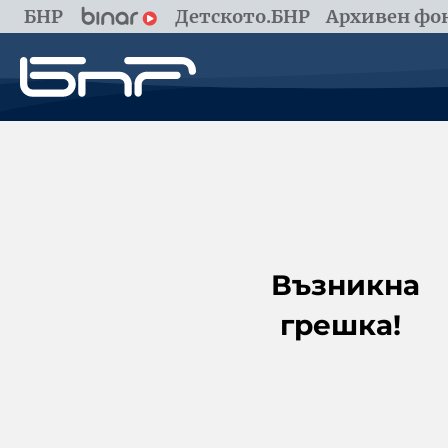
БНР
Детското.БНР
Архивен фон
Възникна
грешка!