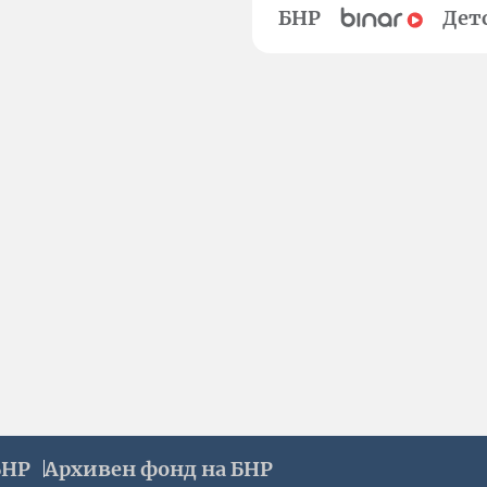
БНР
Дет
БНР
Архивен фонд на БНР