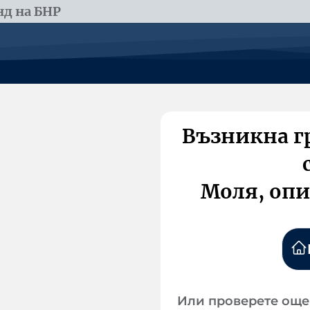
д на БНР
Възникна г
Моля, опи
Или проверете още 