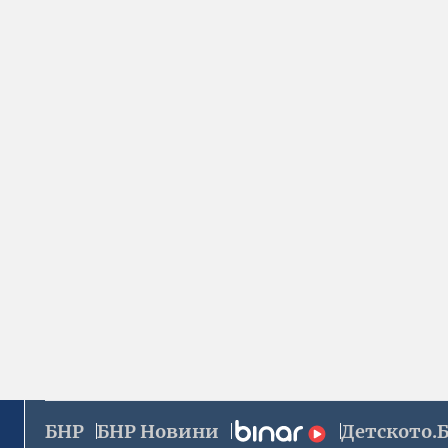
БНР
БНР Новини
Детското.