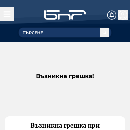
Възникна грешка!
Възникна грешка при