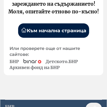
зареждането на съдържанието!
Моля, опитайте отново по-късно!
Към начална страница
Или проверете още от нашите
сайтове:
БНР
Детското.БНР
Архивен фонд на БНР
БНР