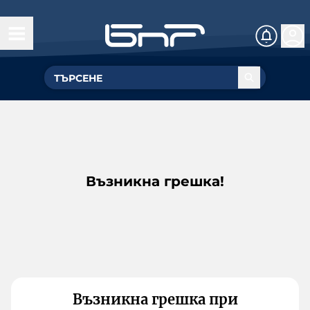
Възникна грешка!
Възникна грешка при