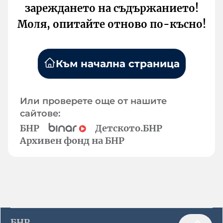
зареждането на съдържанието!
Моля, опитайте отново по-късно!
Към начална страница
Или проверете още от нашите
сайтове:
БНР
Детското.БНР
Архивен фонд на БНР
БНР