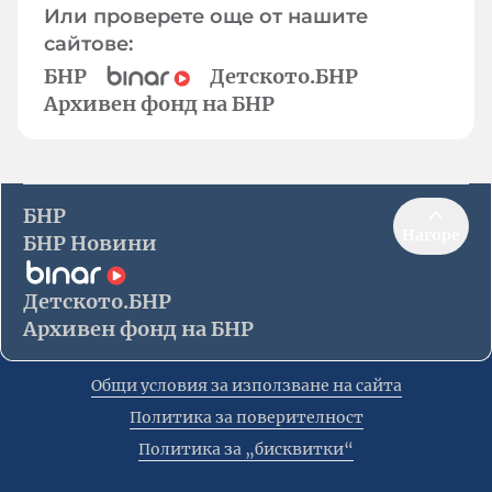
Или проверете още от нашите
сайтове:
БНР
Детското.БНР
Архивен фонд на БНР
БНР
Нагоре
БНР Новини
Детското.БНР
Архивен фонд на БНР
Общи условия за използване на сайта
Политика за поверителност
Политика за „бисквитки“