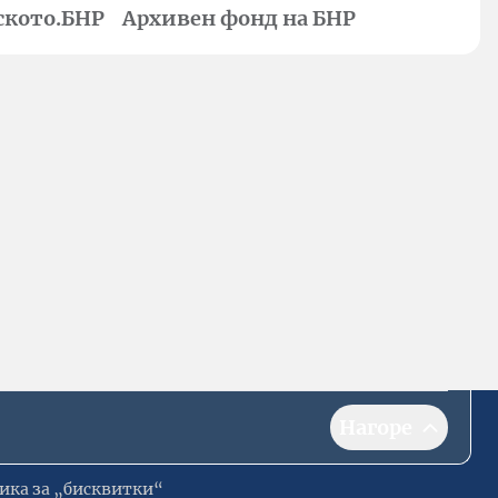
ското.БНР
Архивен фонд на БНР
Нагоре
ика за „бисквитки“