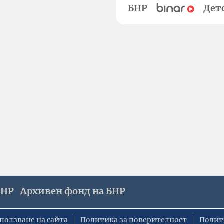
БНР
Дет
БНР
Архивен фонд на БНР
ползване на сайта
Политика за поверителност
Полит