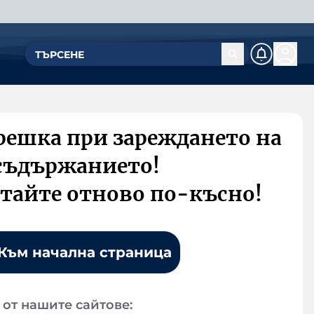
решка при зареждането на
съдържанието!
тайте отново по-късно!
Към начална страница
от нашите сайтове: