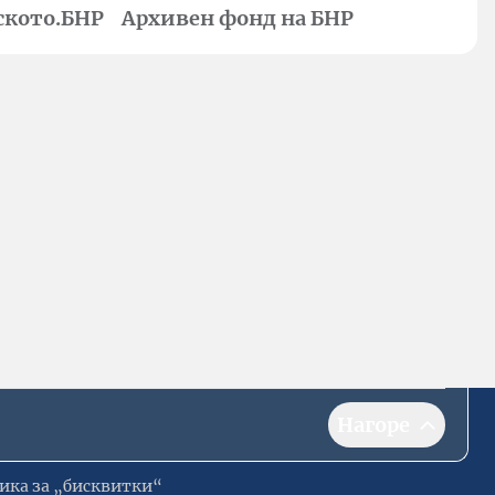
ското.БНР
Архивен фонд на БНР
Нагоре
ика за „бисквитки“