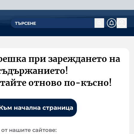
решка при зареждането на
съдържанието!
тайте отново по-късно!
Към начална страница
от нашите сайтове: