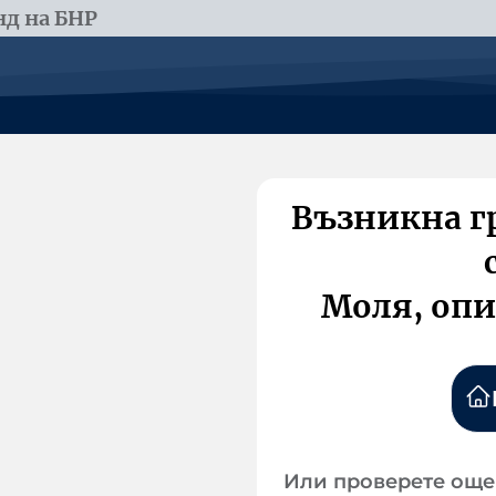
д на БНР
Възникна г
Моля, опи
Или проверете още 