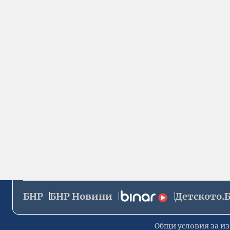
БНР
БНР Новини
Детското.
Общи условия за из