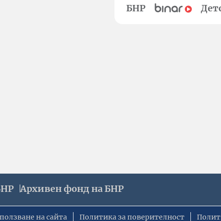
БНР
Дет
БНР
Архивен фонд на БНР
ползване на сайта
Политика за поверителност
Полит