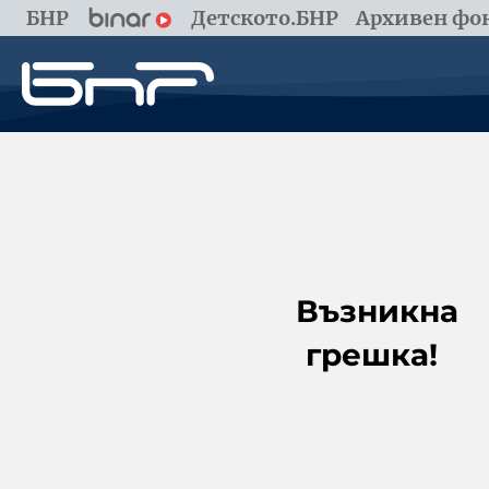
БНР
Детското.БНР
Архивен фон
Възникна
грешка!