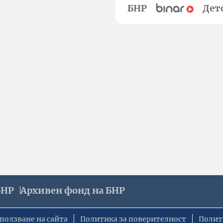
БНР
Дет
БНР
Архивен фонд на БНР
ползване на сайта
Политика за поверителност
Полит