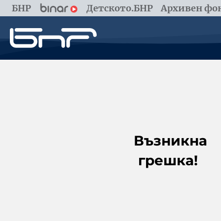
БНР
Детското.БНР
Архивен фон
Възникна
грешка!