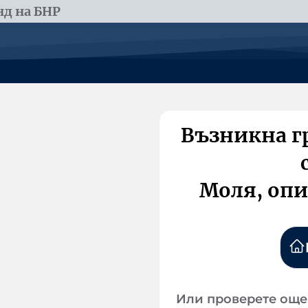
д на БНР
Възникна г
Моля, опи
Или проверете още 