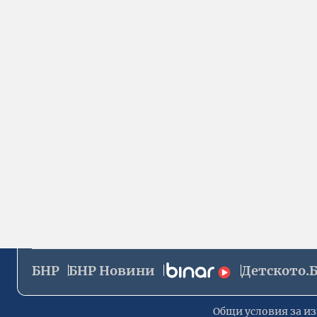
БНР
БНР Новини
Детското.
Общи условия за из