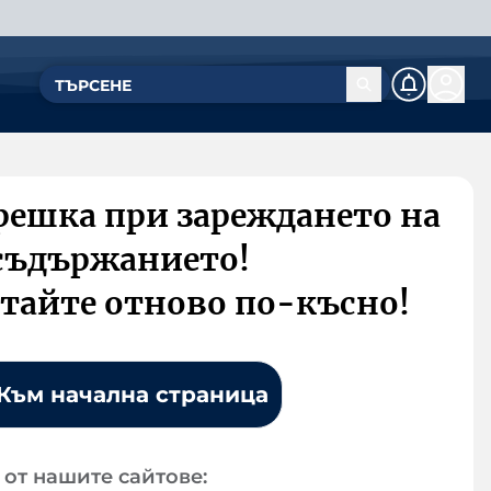
решка при зареждането на
съдържанието!
тайте отново по-късно!
Към начална страница
от нашите сайтове: