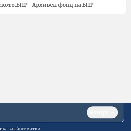
ското.БНР
Архивен фонд на БНР
Нагоре
ика за „бисквитки“