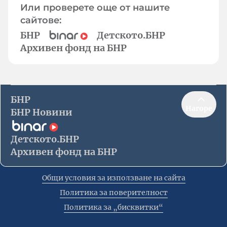
Или проверете още от нашите
сайтове:
БНР
Детското.БНР
Архивен фонд на БНР
БНР
Нагоре
БНР Новини
Детското.БНР
Архивен фонд на БНР
Общи условия за използване на сайта
Политика за поверителност
Политика за „бисквитки“