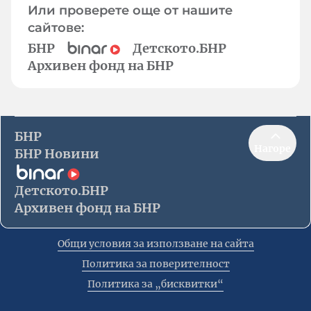
Или проверете още от нашите
сайтове:
БНР
Детското.БНР
Архивен фонд на БНР
БНР
Нагоре
БНР Новини
Детското.БНР
Архивен фонд на БНР
Общи условия за използване на сайта
Политика за поверителност
Политика за „бисквитки“