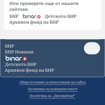
Или проверете още от нашите
сайтове:
БНР
Детското.БНР
Архивен фонд на БНР
БНР
Нагоре
БНР Новини
Детското.БНР
Архивен фонд на БНР
Общи условия за използване на сайта
Политика за поверителност
Политика за „бисквитки“