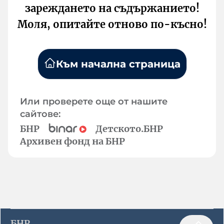
зареждането на съдържанието!
Моля, опитайте отново по-късно!
Към начална страница
Или проверете още от нашите
сайтове:
БНР
Детското.БНР
Архивен фонд на БНР
БНР