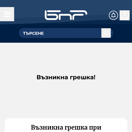
Възникна грешка!
Възникна грешка при