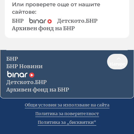
Или проверете още от нашите
сайтове:
БНР
Детското.БНР
Архивен фонд на БНР
БНР
Нагоре
БНР Новини
Детското.БНР
Архивен фонд на БНР
Общи условия за използване на сайта
Политика за поверителност
Политика за „бисквитки“