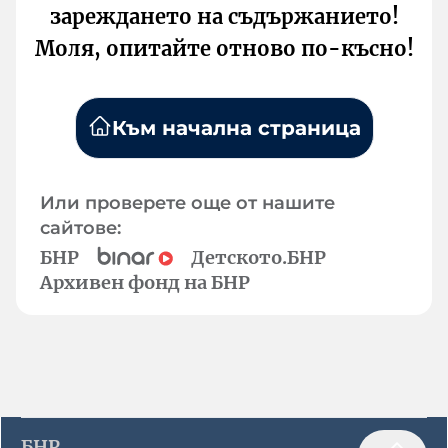
зареждането на съдържанието!
Моля, опитайте отново по-късно!
Към начална страница
Или проверете още от нашите
сайтове:
БНР
Детското.БНР
Архивен фонд на БНР
БНР