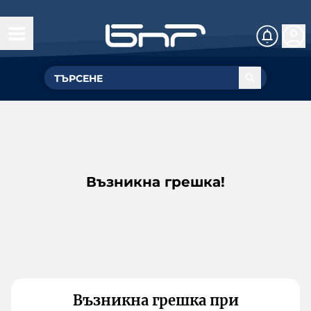
Възникна грешка!
Възникна грешка при