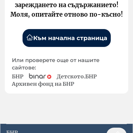
зареждането на съдържанието!
Моля, опитайте отново по-късно!
Към начална страница
Или проверете още от нашите
сайтове:
БНР
Детското.БНР
Архивен фонд на БНР
БНР