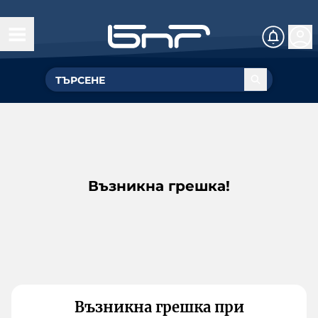
Възникна грешка!
Възникна грешка при