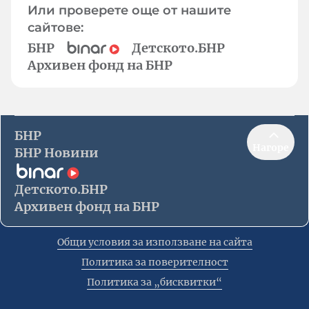
Или проверете още от нашите
сайтове:
БНР
Детското.БНР
Архивен фонд на БНР
БНР
Нагоре
БНР Новини
Детското.БНР
Архивен фонд на БНР
Общи условия за използване на сайта
Политика за поверителност
Политика за „бисквитки“