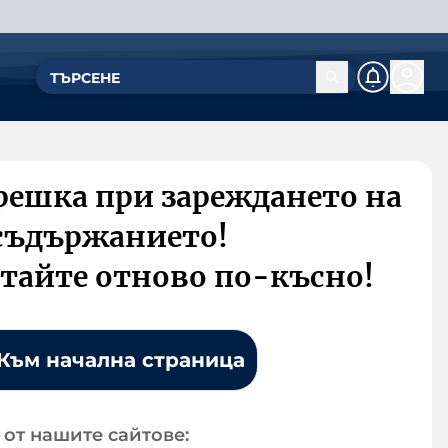
решка при зареждането на
съдържанието!
тайте отново по-късно!
Към начална страница
от нашите сайтове: