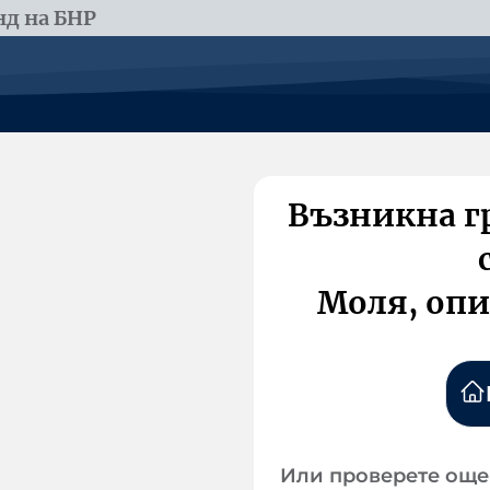
д на БНР
Възникна г
Моля, опи
Или проверете още 