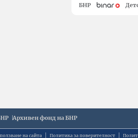
БНР
Дет
БНР
Архивен фонд на БНР
ползване на сайта
Политика за поверителност
Полит