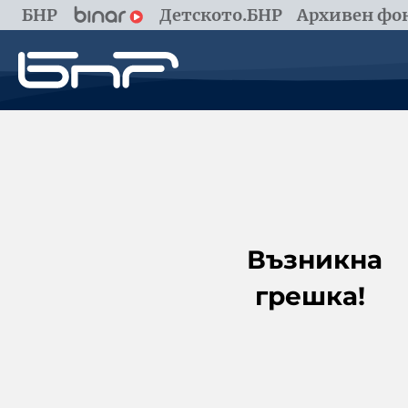
БНР
Детското.БНР
Архивен фон
Възникна
грешка!