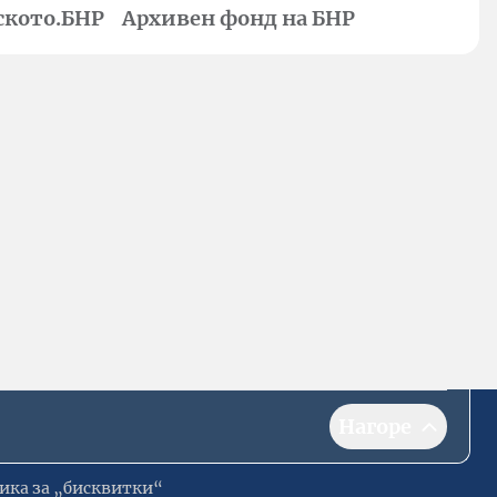
ското.БНР
Архивен фонд на БНР
Нагоре
ика за „бисквитки“