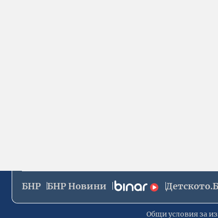
БНР
БНР Новини
Детското.
Общи условия за из