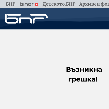
БНР
Детското.БНР
Архивен фон
Възникна
грешка!