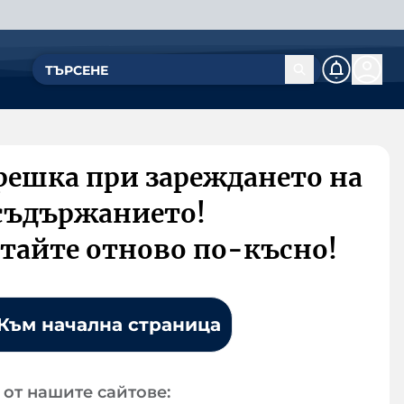
решка при зареждането на
съдържанието!
тайте отново по-късно!
Към начална страница
от нашите сайтове: