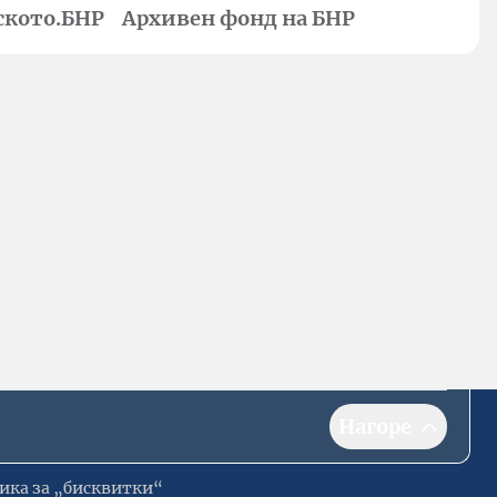
ското.БНР
Архивен фонд на БНР
Нагоре
ика за „бисквитки“