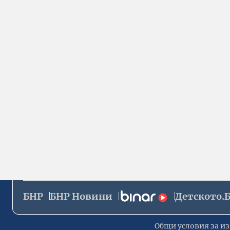
БНР
БНР Новини
Детското.
Общи условия за из