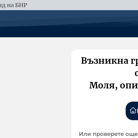
д на БНР
Възникна г
Моля, опи
Или проверете още 