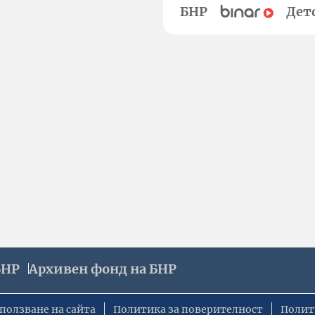
БНР
Дет
БНР
Архивен фонд на БНР
ползване на сайта
Политика за поверителност
Полит