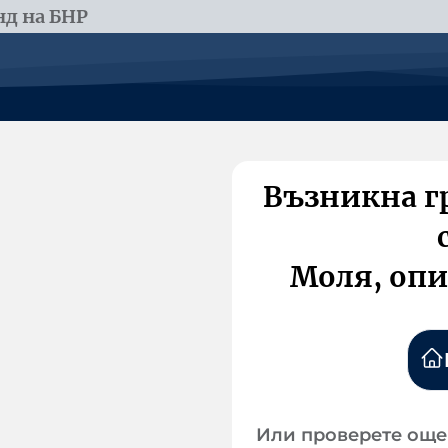
д на БНР
Възникна г
Моля, опи
Или проверете още 