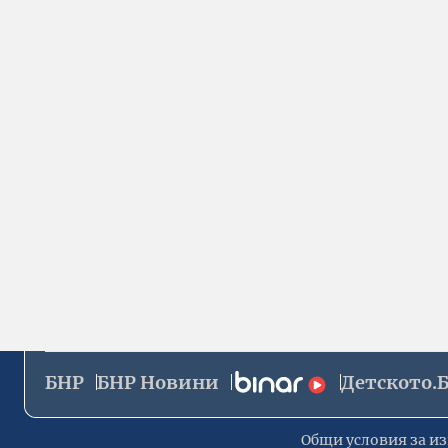
БНР
БНР Новини
Детското.
Общи условия за из