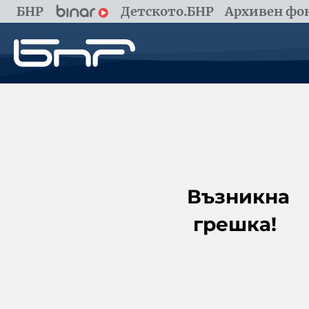
БНР
Детското.БНР
Архивен фон
Възникна
грешка!