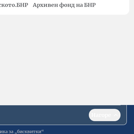
ското.БНР
Архивен фонд на БНР
Нагоре
ика за „бисквитки“