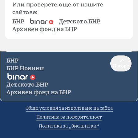
Или проверете още от нашите
сайтове:
БНР
Детското.БНР
Архивен фонд на БНР
БНР
Нагоре
БНР Новини
Детското.БНР
Архивен фонд на БНР
Общи условия за използване на сайта
Политика за поверителност
Политика за „бисквитки“