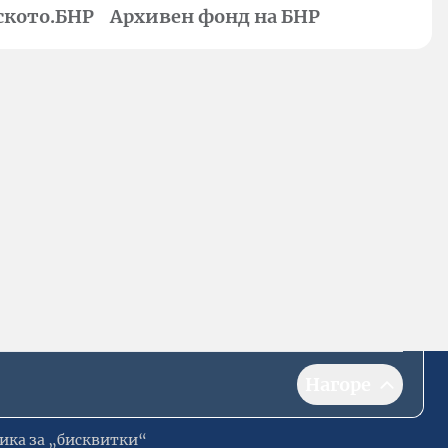
ското.БНР
Архивен фонд на БНР
Нагоре
ика за „бисквитки“