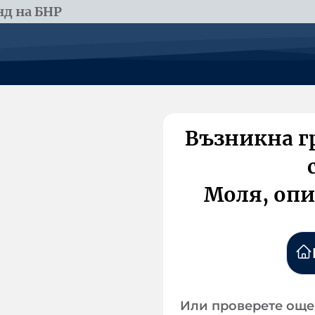
д на БНР
Възникна г
Моля, опи
Или проверете още 