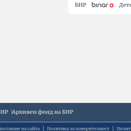
БНР
Дет
БНР
Архивен фонд на БНР
ползване на сайта
Политика за поверителност
Полит