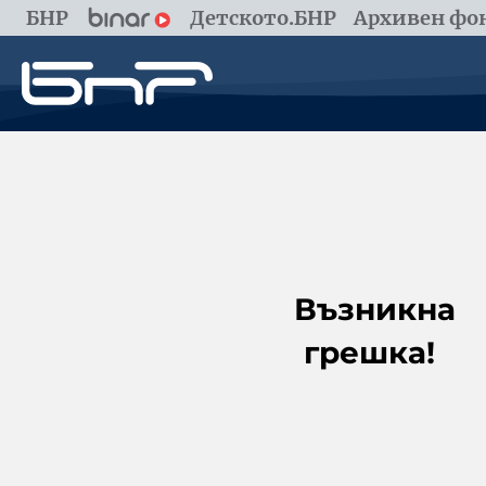
БНР
Детското.БНР
Архивен фон
Възникна
грешка!