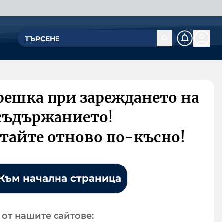
решка при зареждането на
съдържанието!
тайте отново по-късно!
Към начална страница
от нашите сайтове: