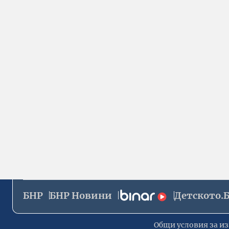
БНР
БНР Новини
Детското.
Общи условия за из