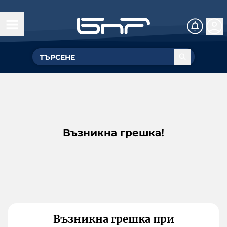
Възникна грешка!
Възникна грешка при