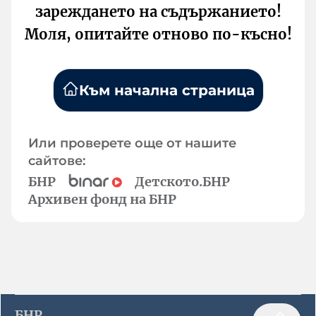
зареждането на съдържанието!
Моля, опитайте отново по-късно!
Към начална страница
Или проверете още от нашите
сайтове:
БНР
Детското.БНР
Архивен фонд на БНР
БНР